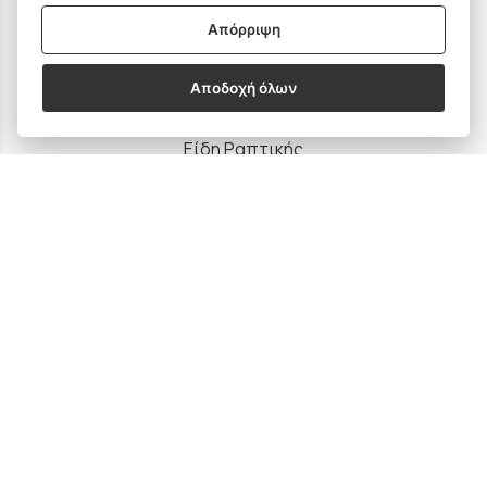
ΠΡΟΪΟΝΤΑ
Απόρριψη
Ραπτομηχανές
Αποδοχή όλων
Οικιακός Εξοπλισμός
Είδη Ραπτικής
Ανταλλακτικά
SOCIAL MEDIA
Subscribe to our Newsletter