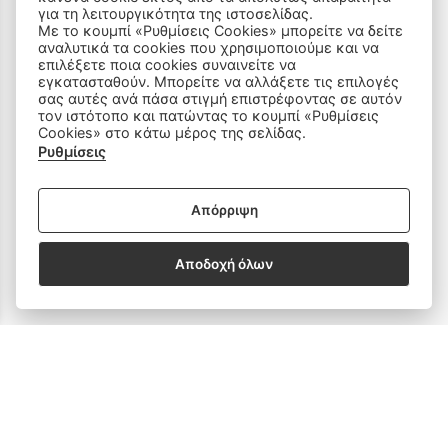
για τη λειτουργικότητα της ιστοσελίδας.
Ραπτομηχανές
Με το κουμπί «Ρυθμίσεις Cookies» μπορείτε να δείτε
αναλυτικά τα cookies που χρησιμοποιούμε και να
Οικιακός Εξοπλισμός
επιλέξετε ποια cookies συναινείτε να
εγκατασταθούν. Μπορείτε να αλλάξετε τις επιλογές
σας αυτές ανά πάσα στιγμή επιστρέφοντας σε αυτόν
Είδη Ραπτικής
τον ιστότοπο και πατώντας το κουμπί «Ρυθμίσεις
Cookies» στο κάτω μέρος της σελίδας.
Ανταλλακτικά
Ρυθμίσεις
Απόρριψη
SOCIAL MEDIA
Αποδοχή όλων
Subscribe to our Newsletter
email address