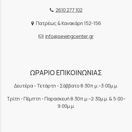
2610 277 102
Πατρέως & Κανακάρη 152-156
info@sewingcenter.gr
ΩΡΑΡΙΟ ΕΠΙΚΟΙΝΩΝΙΑΣ
Δευτέρα - Τετάρτη - Σάββατο 8:30π.μ.–3:00μ.μ.
Τρίτη - Πέμπτη - Παρασκευή 8:30π.μ.–2:30μ.μ. & 5:00–
9:00μ.μ.