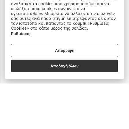
αναλυτικά τα cookies που χρησιμοποιούμε και να
Οικιακός Εξοπλισμός
επιλέξετε ποια cookies συναινείτε να
εγκατασταθούν. Μπορείτε να αλλάξετε τις επιλογές
Είδη Ραπτικής
σας αυτές ανά πάσα στιγμή επιστρέφοντας σε αυτόν
τον ιστότοπο και πατώντας το κουμπί «Ρυθμίσεις
Cookies» στο κάτω μέρος της σελίδας.
Ανταλλακτικά
Ρυθμίσεις
Απόρριψη
SOCIAL MEDIA
Αποδοχή όλων
Subscribe to our Newsletter
email address