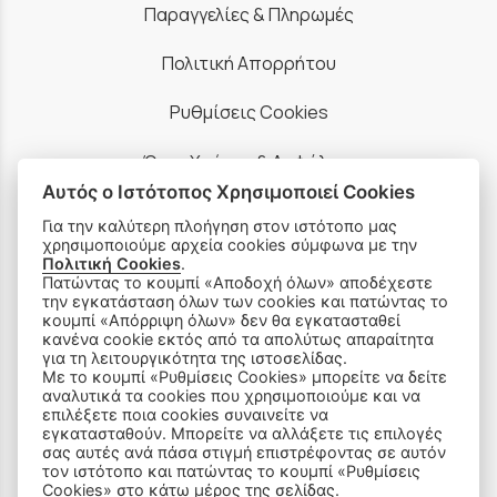
Παραγγελίες & Πληρωμές
Πολιτική Απορρήτου
Ρυθμίσεις Cookies
Όροι Χρήσης & Ασφάλεια
Αυτός ο Ιστότοπος Χρησιμοποιεί Cookies
Για την καλύτερη πλοήγηση στον ιστότοπο μας
χρησιμοποιούμε αρχεία cookies σύμφωνα με την
Πολιτική Cookies
.
Πατώντας το κουμπί «Αποδοχή όλων» αποδέχεστε
ΠΡΟΪΟΝΤΑ
την εγκατάσταση όλων των cookies και πατώντας το
κουμπί «Απόρριψη όλων» δεν θα εγκατασταθεί
κανένα cookie εκτός από τα απολύτως απαραίτητα
Ραπτομηχανές
για τη λειτουργικότητα της ιστοσελίδας.
Με το κουμπί «Ρυθμίσεις Cookies» μπορείτε να δείτε
Οικιακός Εξοπλισμός
αναλυτικά τα cookies που χρησιμοποιούμε και να
επιλέξετε ποια cookies συναινείτε να
εγκατασταθούν. Μπορείτε να αλλάξετε τις επιλογές
Είδη Ραπτικής
σας αυτές ανά πάσα στιγμή επιστρέφοντας σε αυτόν
τον ιστότοπο και πατώντας το κουμπί «Ρυθμίσεις
Cookies» στο κάτω μέρος της σελίδας.
Ανταλλακτικά