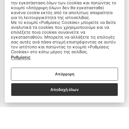
την εγκατάσταση όλων των cookies και πατώντας το
ΠΡΟΪΟΝΤΑ
κουμπί «Απόρριψη όλων» δεν θα εγκατασταθεί
κανένα cookie εκτός από τα απολύτως απαραίτητα
για τη λειτουργικότητα της ιστοσελίδας.
Ραπτομηχανές
Με το κουμπί «Ρυθμίσεις Cookies» μπορείτε να δείτε
αναλυτικά τα cookies που χρησιμοποιούμε και να
Οικιακός Εξοπλισμός
επιλέξετε ποια cookies συναινείτε να
εγκατασταθούν. Μπορείτε να αλλάξετε τις επιλογές
σας αυτές ανά πάσα στιγμή επιστρέφοντας σε αυτόν
Είδη Ραπτικής
τον ιστότοπο και πατώντας το κουμπί «Ρυθμίσεις
Cookies» στο κάτω μέρος της σελίδας.
Ρυθμίσεις
Ανταλλακτικά
Απόρριψη
SOCIAL MEDIA
Αποδοχή όλων
Subscribe to our Newsletter