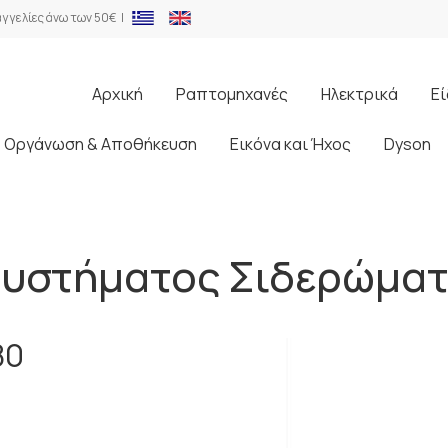
γγελίες άνω των 50€ |
Αρχική
Ραπτομηχανές
Ηλεκτρικά
Εί
Οργάνωση & Αποθήκευση
Εικόνα και Ήχος
Dyson
υστήματος Σιδερώμα
80