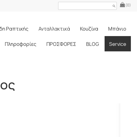
(0)
search
δη Ραπτικής
Ανταλλακτικά
Κουζίνα
Μπάνιο
Πληροφορίες
ΠΡΟΣΦΟΡΕΣ
BLOG
Service
τος