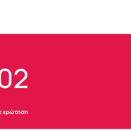
102
τε ερώτηση