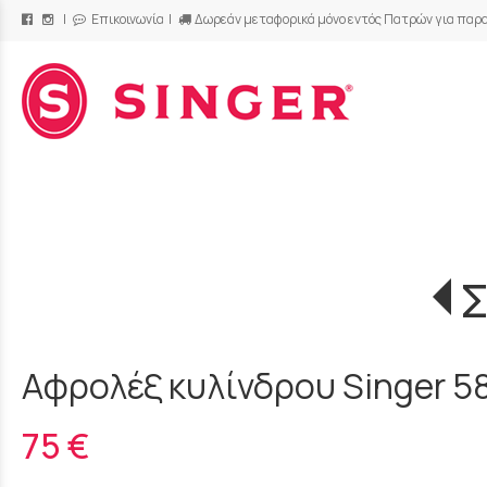
|
Επικοινωνία
|
Δωρεάν μεταφορικά μόνο εντός Πατρών για παρα
/
Σ
Αφρολέξ κυλίνδρου Singer 5
75 €