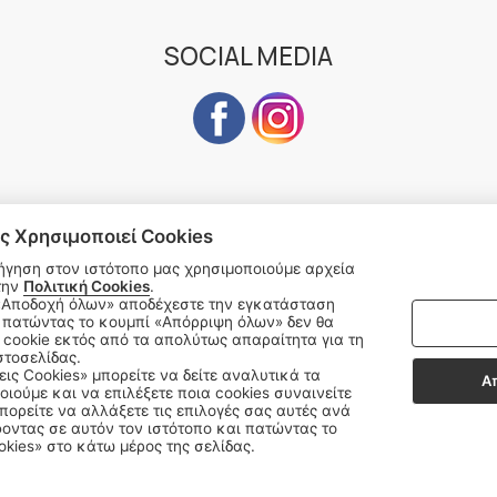
SOCIAL MEDIA
ς Χρησιμοποιεί Cookies
Subscribe to our Newsletter
ήγηση στον ιστότοπο μας χρησιμοποιούμε αρχεία
την
Πολιτική Cookies
.
address
SU
 πατώντας το κουμπί «Απόρριψη όλων» δεν θα
cookie εκτός από τα απολύτως απαραίτητα για τη
στοσελίδας.
εις Cookies» μπορείτε να δείτε αναλυτικά τα
Α
οιούμε και να επιλέξετε ποια cookies συναινείτε
ορείτε να αλλάξετε τις επιλογές σας αυτές ανά
Δεχόμαστε όλες τις πιστωτικές κάρτες:
οντας σε αυτόν τον ιστότοπο και πατώντας το
okies» στο κάτω μέρος της σελίδας.
Sitemap
/
Login