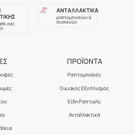
Η
ΑΝΤΑΛΛΑΚΤΙΚΑ
ΤΙΚΗΣ
ραπτομηχανών &
συσκευών
άθε σας
κη
ΕΣ
ΠΡΟΪΟΝΤΑ
ροφές
Ραπτομηχανές
ρωμές
Οικιακός Εξοπλισμός
του
Είδη Ραπτικής
es
Ανταλλακτικά
άλεια