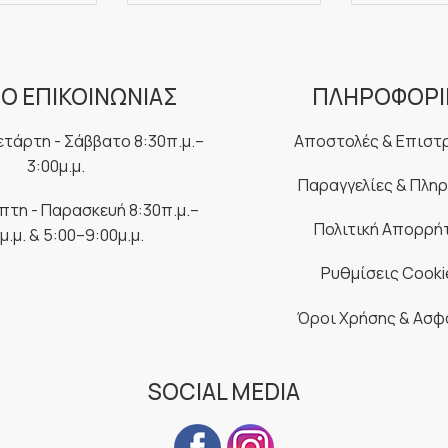
Ο ΕΠΙΚΟΙΝΩΝΙΑΣ
ΠΛΗΡΟΦΟΡΙ
ετάρτη - Σάββατο 8:30π.μ.–
Αποστολές & Επιστ
3:00μ.μ.
Παραγγελίες & Πλη
μπτη - Παρασκευή 8:30π.μ.–
Πολιτική Απορρή
μ.μ. & 5:00–9:00μ.μ.
Ρυθμίσεις Cooki
Όροι Χρήσης & Ασφ
SOCIAL MEDIA