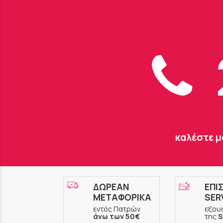
καλέστε μ
ΔΩΡΕΑΝ
ΕΠΙ
ΜΕΤΑΦΟΡΙΚΑ
SER
εντός Πατρών
εξου
άνω των 50€
της
S