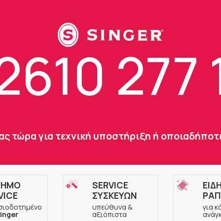
2610 277 
ας τώρα για τεχνική υποστήριξη ή οποιαδήπο
ΣΗΜΟ
SERVICE
ΕΙΔ
VICE
ΣΥΣΚΕΥΩΝ
ΡΑΠ
σιοδοτημένο
υπεύθυνα &
για κ
inger
αξιόπιστα
ανάγ