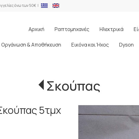
γγελίες άνω των 50€ |
Αρχική
Ραπτομηχανές
Ηλεκτρικά
Εί
Οργάνωση & Αποθήκευση
Εικόνα και Ήχος
Dyson
Σκούπας
 Σκούπας 5τμχ