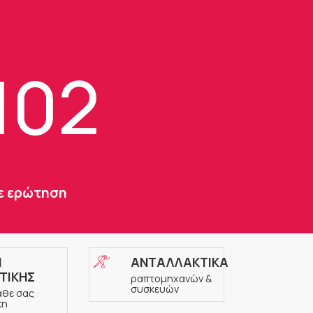
102
τε ερώτηση
Η
ΑΝΤΑΛΛΑΚΤΙΚΑ
ΤΙΚΗΣ
ραπτομηχανών &
συσκευών
άθε σας
κη