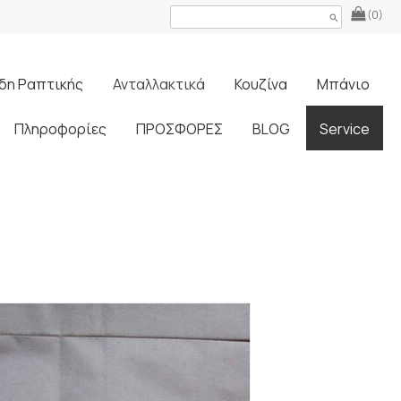
(0)
search
δη Ραπτικής
Ανταλλακτικά
Κουζίνα
Μπάνιο
Πληροφορίες
ΠΡΟΣΦΟΡΕΣ
BLOG
Service