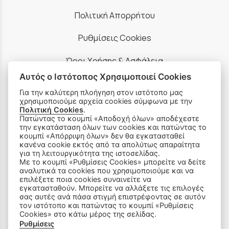
Πολιτική Απορρήτου
Ρυθμίσεις Cookies
Όροι Χρήσης & Ασφάλεια
Αυτός ο Ιστότοπος Χρησιμοποιεί Cookies
Για την καλύτερη πλοήγηση στον ιστότοπο μας
χρησιμοποιούμε αρχεία cookies σύμφωνα με την
Πολιτική Cookies
.
Πατώντας το κουμπί «Αποδοχή όλων» αποδέχεστε
ΠΡΟΪΟΝΤΑ
την εγκατάσταση όλων των cookies και πατώντας το
κουμπί «Απόρριψη όλων» δεν θα εγκατασταθεί
κανένα cookie εκτός από τα απολύτως απαραίτητα
Ραπτομηχανές
για τη λειτουργικότητα της ιστοσελίδας.
Με το κουμπί «Ρυθμίσεις Cookies» μπορείτε να δείτε
Οικιακός Εξοπλισμός
αναλυτικά τα cookies που χρησιμοποιούμε και να
επιλέξετε ποια cookies συναινείτε να
εγκατασταθούν. Μπορείτε να αλλάξετε τις επιλογές
Είδη Ραπτικής
σας αυτές ανά πάσα στιγμή επιστρέφοντας σε αυτόν
τον ιστότοπο και πατώντας το κουμπί «Ρυθμίσεις
Ανταλλακτικά
Cookies» στο κάτω μέρος της σελίδας.
Ρυθμίσεις