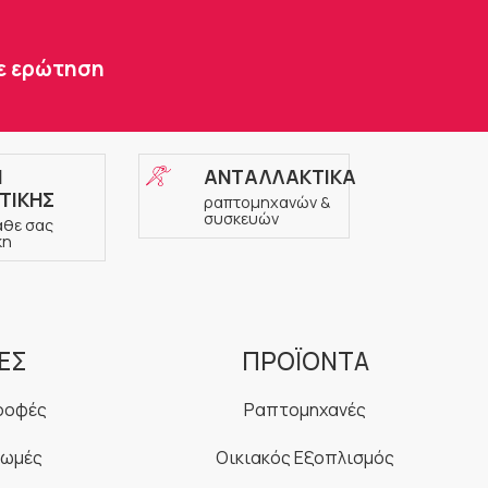
τε ερώτηση
Η
ΑΝΤΑΛΛΑΚΤΙΚΑ
ΤΙΚΗΣ
ραπτομηχανών &
συσκευών
άθε σας
κη
ΕΣ
ΠΡΟΪΟΝΤΑ
ροφές
Ραπτομηχανές
ρωμές
Οικιακός Εξοπλισμός