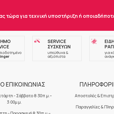
ας τώρα για τεχνική υποστήριξη ή οποιαδήπο
ΣΗΜΟ
SERVICE
ΕΙΔ
VICE
ΣΥΣΚΕΥΩΝ
ΡΑΠ
σιοδοτημένο
υπεύθυνα &
για κ
inger
αξιόπιστα
ανάγ
Ο ΕΠΙΚΟΙΝΩΝΙΑΣ
ΠΛΗΡΟΦΟΡΙ
ετάρτη - Σάββατο 8:30π.μ.–
Αποστολές & Επιστ
3:00μ.μ.
Παραγγελίες & Πλη
μπτη - Παρασκευή 8:30π.μ.–