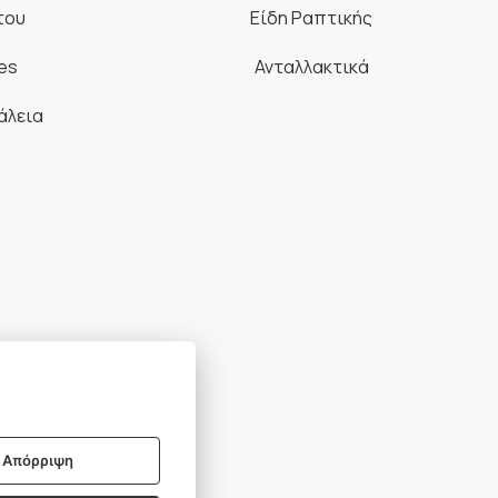
του
Είδη Ραπτικής
es
Ανταλλακτικά
άλεια
BSCRIBE
Απόρριψη