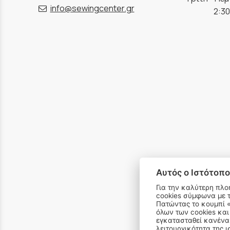
info@sewingcenter.gr
2:30
Αυτός ο Ιστότοπο
Για την καλύτερη πλο
cookies σύμφωνα με 
email 
Πατώντας το κουμπί «Αποδοχή όλων» αποδέχεστε την εγκατάσταση
όλων των cookies και
εγκατασταθεί κανένα 
λειτουργικότητα της ι