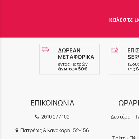
καλέστε μ
ΔΩΡΕΑΝ
ΕΠΙ
ΜΕΤΑΦΟΡΙΚΑ
SER
εντός Πατρών
εξου
άνω των 50€
της
S
ΕΠΙΚΟΙΝΩΝΙΑ
ΩΡΑΡΙ
2610 277 102
Δευτέρα - Τ
Πατρέως & Κανακάρη 152-156
Τρίτη - Πέ