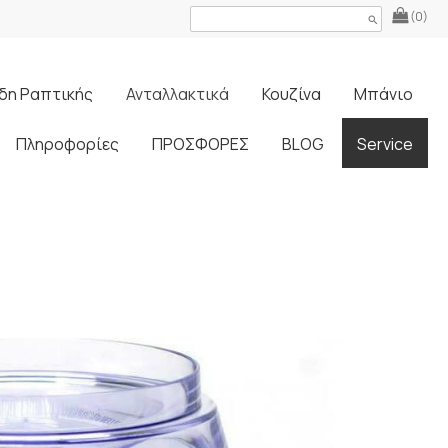
(0)
search
δη Ραπτικής
Ανταλλακτικά
Κουζίνα
Μπάνιο
Πληροφορίες
ΠΡΟΣΦΟΡΕΣ
BLOG
Service