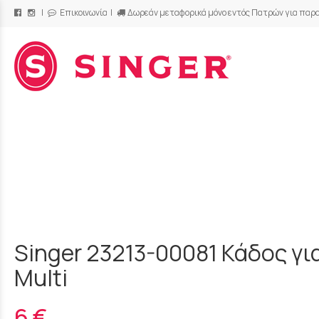
|
Επικοινωνία
|
Δωρεάν μεταφορικά μόνο εντός Πατρών για παρα
/
Singer 23213-00081 Κάδος γ
Multi
6 €