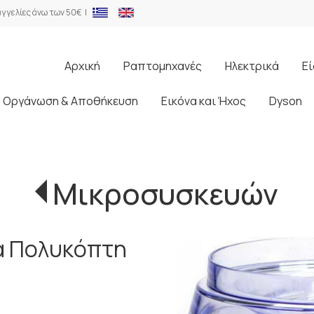
γγελίες άνω των 50€ |
Αρχική
Ραπτομηχανές
Ηλεκτρικά
Εί
Οργάνωση & Αποθήκευση
Εικόνα και Ήχος
Dyson
Μικροσυσκευών
ια Πολυκόπτη