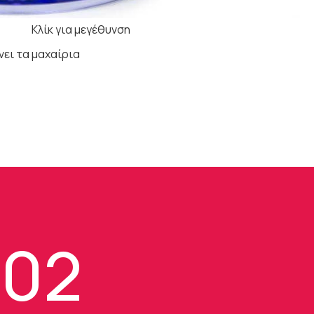
Κλίκ για μεγέθυνση
νει τα μαχαίρια
102