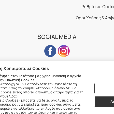
Ρυθμίσεις Cooki
Όροι Χρήσης & Ασφ
SOCIAL MEDIA
ς Χρησιμοποιεί Cookies
ήγηση στον ιστότοπο μας χρησιμοποιούμε αρχεία
Subscribe to our Newsletter
την
Πολιτική Cookies
.
 πατώντας το κουμπί «Απόρριψη όλων» δεν θα
address
cookie εκτός από τα απολύτως απαραίτητα για τη
SU
στοσελίδας.
εις Cookies» μπορείτε να δείτε αναλυτικά τα
Α
οιούμε και να επιλέξετε ποια cookies συναινείτε
ορείτε να αλλάξετε τις επιλογές σας αυτές ανά
οντας σε αυτόν τον ιστότοπο και πατώντας το