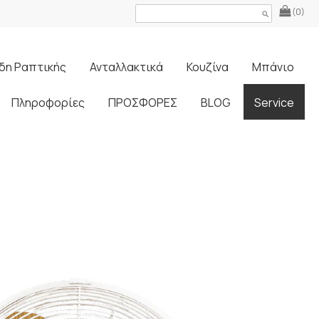
(0)
search
δη Ραπτικής
Ανταλλακτικά
Κουζίνα
Μπάνιο
Πληροφορίες
ΠΡΟΣΦΟΡΕΣ
BLOG
Service