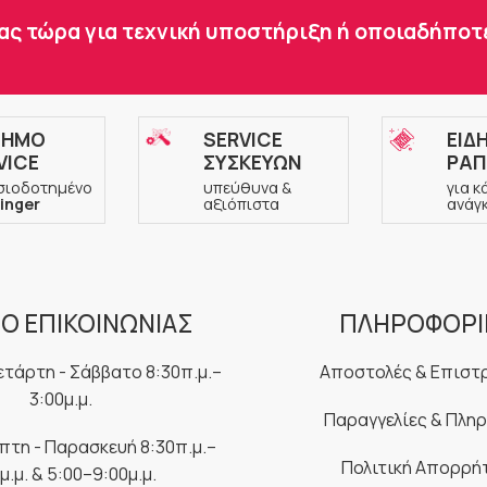
ας τώρα για τεχνική υποστήριξη ή οποιαδήπο
ΣΗΜΟ
SERVICE
ΕΙΔ
VICE
ΣΥΣΚΕΥΩΝ
ΡΑΠ
σιοδοτημένο
υπεύθυνα &
για κ
inger
αξιόπιστα
ανάγ
Ο ΕΠΙΚΟΙΝΩΝΙΑΣ
ΠΛΗΡΟΦΟΡΙ
ετάρτη - Σάββατο 8:30π.μ.–
Αποστολές & Επιστ
3:00μ.μ.
Παραγγελίες & Πλη
μπτη - Παρασκευή 8:30π.μ.–
Πολιτική Απορρή
μ.μ. & 5:00–9:00μ.μ.