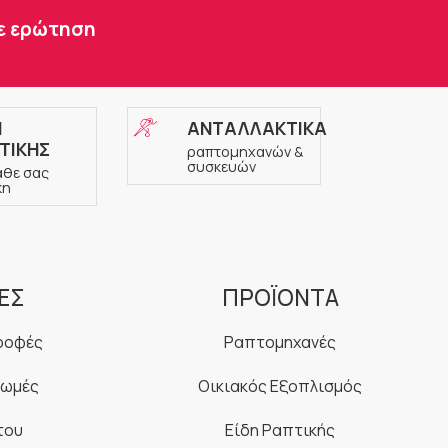
τε ερώτηση
Η
ΑΝΤΑΛΛΑΚΤΙΚΑ
ΤΙΚΗΣ
ραπτομηχανών &
συσκευών
άθε σας
κη
ΕΣ
ΠΡΟΪΟΝΤΑ
ροφές
Ραπτομηχανές
ρωμές
Οικιακός Εξοπλισμός
του
Είδη Ραπτικής