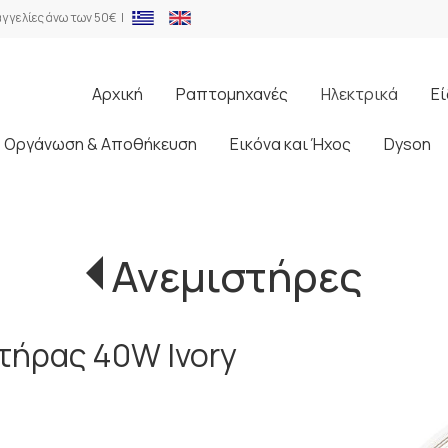
γγελίες άνω των 50€ |
Αρχική
Ραπτομηχανές
Ηλεκτρικά
Εί
Οργάνωση & Αποθήκευση
Εικόνα και Ήχος
Dyson
Ανεμιστήρες
τήρας 40W Ivory