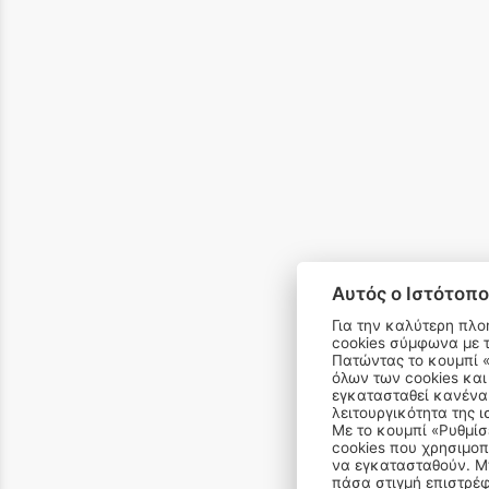
Αυτός ο Ιστότοπο
Για την καλύτερη πλο
cookies σύμφωνα με 
Πατώντας το κουμπί «Αποδοχή όλων» αποδέχεστε την εγκατάσταση
όλων των cookies και
email 
εγκατασταθεί κανένα 
λειτουργικότητα της ι
Με το κουμπί «Ρυθμίσ
cookies που χρησιμοπ
να εγκατασταθούν. Μπ
πάσα στιγμή επιστρέφ