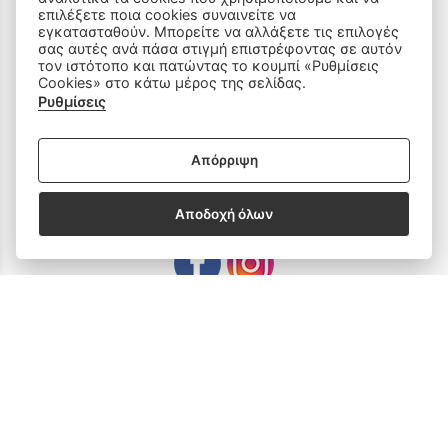
Ραπτομηχανές
επιλέξετε ποια cookies συναινείτε να
εγκατασταθούν. Μπορείτε να αλλάξετε τις επιλογές
Οικιακός Εξοπλισμός
σας αυτές ανά πάσα στιγμή επιστρέφοντας σε αυτόν
τον ιστότοπο και πατώντας το κουμπί «Ρυθμίσεις
Cookies» στο κάτω μέρος της σελίδας.
Είδη Ραπτικής
Ρυθμίσεις
Ανταλλακτικά
Απόρριψη
SOCIAL MEDIA
Αποδοχή όλων
Subscribe to our Newsletter
email address