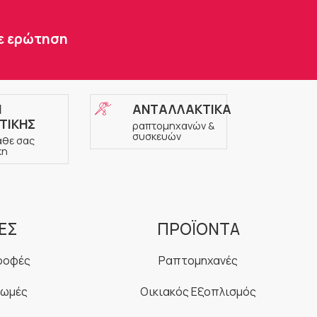
τε ερώτηση
Η
ΑΝΤΑΛΛΑΚΤΙΚΑ
ΤΙΚΗΣ
ραπτομηχανών &
συσκευών
άθε σας
κη
ΕΣ
ΠΡΟΪΟΝΤΑ
ροφές
Ραπτομηχανές
ρωμές
Οικιακός Εξοπλισμός