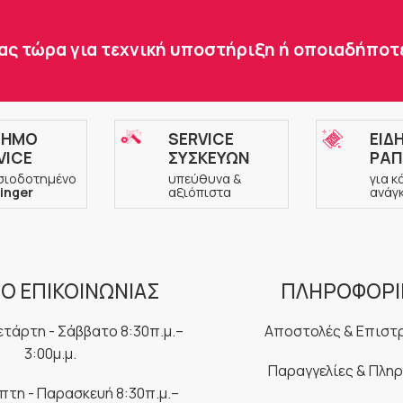
ας τώρα για τεχνική υποστήριξη ή οποιαδήπο
ΣΗΜΟ
SERVICE
ΕΙΔ
VICE
ΣΥΣΚΕΥΩΝ
ΡΑΠ
σιοδοτημένο
υπεύθυνα &
για κ
inger
αξιόπιστα
ανάγ
Ο ΕΠΙΚΟΙΝΩΝΙΑΣ
ΠΛΗΡΟΦΟΡΙ
ετάρτη - Σάββατο 8:30π.μ.–
Αποστολές & Επιστ
3:00μ.μ.
Παραγγελίες & Πλη
μπτη - Παρασκευή 8:30π.μ.–