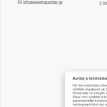
info@sewingcenter.gr
2:30
Αυτός ο Ιστότοπο
Για την καλύτερη πλο
cookies σύμφωνα με 
email 
Πατώντας το κουμπί «Αποδοχή όλων» αποδέχεστε την εγκατάσταση
όλων των cookies και
εγκατασταθεί κανένα 
λειτουργικότητα της ι