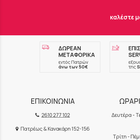
καλέστε μ
ΔΩΡΕΑΝ
ΕΠΙ
ΜΕΤΑΦΟΡΙΚΑ
SER
εντός Πατρών
εξου
άνω των 50€
της
S
ΕΠΙΚΟΙΝΩΝΙΑ
ΩΡΑΡΙ
2610 277 102
Δευτέρα - Τ
Πατρέως & Κανακάρη 152-156
Τρίτη - Πέ