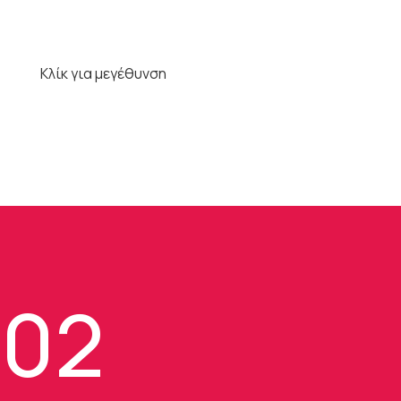
Κλίκ για μεγέθυνση
102