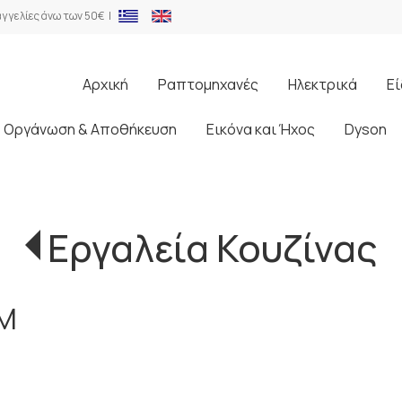
γγελίες άνω των 50€ |
Αρχική
Ραπτομηχανές
Ηλεκτρικά
Εί
Οργάνωση & Αποθήκευση
Εικόνα και Ήχος
Dyson
Εργαλεία Κουζίνας
CM