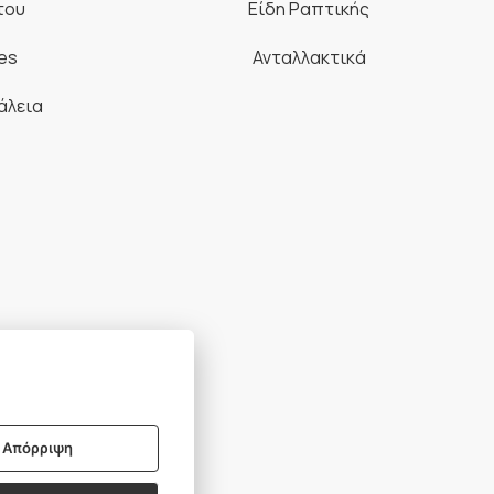
του
Είδη Ραπτικής
es
Ανταλλακτικά
άλεια
BSCRIBE
Απόρριψη