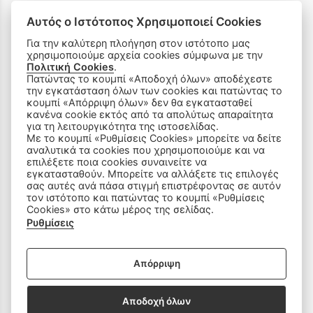
Ρυθμίσεις Cookies
Αυτός ο Ιστότοπος Χρησιμοποιεί Cookies
Για την καλύτερη πλοήγηση στον ιστότοπο μας
Όροι Χρήσης & Ασφάλεια
χρησιμοποιούμε αρχεία cookies σύμφωνα με την
Πολιτική Cookies
.
Πατώντας το κουμπί «Αποδοχή όλων» αποδέχεστε
την εγκατάσταση όλων των cookies και πατώντας το
κουμπί «Απόρριψη όλων» δεν θα εγκατασταθεί
κανένα cookie εκτός από τα απολύτως απαραίτητα
για τη λειτουργικότητα της ιστοσελίδας.
ΠΡΟΪΟΝΤΑ
Με το κουμπί «Ρυθμίσεις Cookies» μπορείτε να δείτε
αναλυτικά τα cookies που χρησιμοποιούμε και να
επιλέξετε ποια cookies συναινείτε να
Ραπτομηχανές
εγκατασταθούν. Μπορείτε να αλλάξετε τις επιλογές
σας αυτές ανά πάσα στιγμή επιστρέφοντας σε αυτόν
Οικιακός Εξοπλισμός
τον ιστότοπο και πατώντας το κουμπί «Ρυθμίσεις
Cookies» στο κάτω μέρος της σελίδας.
Ρυθμίσεις
Είδη Ραπτικής
Ανταλλακτικά
Απόρριψη
Αποδοχή όλων
SOCIAL MEDIA