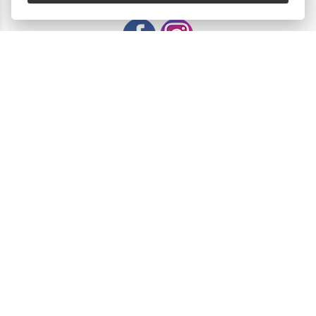
Subscribe to our Newsletter
email address
SUBSCRIBE
Δεχόμαστε όλες τις πιστωτικές κάρτες:
Sitemap
/
Login
Copyright © 2021 - 2026 Singer Πάτρας