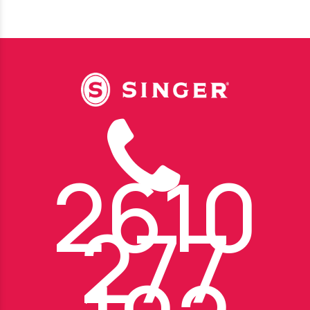
2610
277