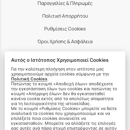
Παραγγελίες & Πληρωμές
Πολιτική Απορρήτου
Ρυθμίσεις Cookies
Όροι Χρήσης & Ασφάλεια
Αυτός ο Ιστότοπος Χρησιμοποιεί Cookies
Για την καλύτερη πλοήγηση στον ιστότοπο μας
χρησιμοποιούμε αρχεία cookies σύμφωνα με την
ΠΡΟΪΟΝΤΑ
Πολιτική Cookies
.
Πατώντας το κουμπί «Αποδοχή όλων» αποδέχεστε
την εγκατάσταση όλων των cookies και πατώντας το
Ραπτομηχανές
κουμπί «Απόρριψη όλων» δεν θα εγκατασταθεί
κανένα cookie εκτός από τα απολύτως απαραίτητα
Οικιακός Εξοπλισμός
για τη λειτουργικότητα της ιστοσελίδας.
Με το κουμπί «Ρυθμίσεις Cookies» μπορείτε να δείτε
αναλυτικά τα cookies που χρησιμοποιούμε και να
Είδη Ραπτικής
επιλέξετε ποια cookies συναινείτε να
εγκατασταθούν. Μπορείτε να αλλάξετε τις επιλογές
σας αυτές ανά πάσα στιγμή επιστρέφοντας σε αυτόν
Ανταλλακτικά