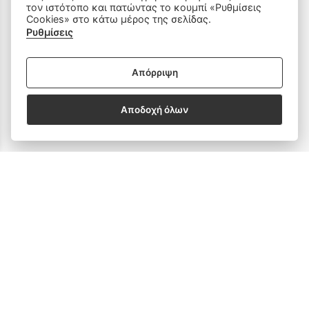
τον ιστότοπο και πατώντας το κουμπί «Ρυθμίσεις
Cookies» στο κάτω μέρος της σελίδας.
Ρυθμίσεις
SOCIAL MEDIA
Απόρριψη
Αποδοχή όλων
Subscribe to our Newsletter
email address
SUBSCRIBE
Δεχόμαστε όλες τις πιστωτικές κάρτες:
Sitemap
/
Login