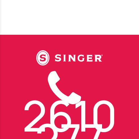
2610
277