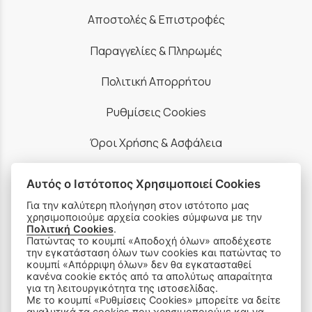
Αποστολές & Επιστροφές
Παραγγελίες & Πληρωμές
Πολιτική Απορρήτου
Ρυθμίσεις Cookies
Όροι Χρήσης & Ασφάλεια
Αυτός ο Ιστότοπος Χρησιμοποιεί Cookies
Για την καλύτερη πλοήγηση στον ιστότοπο μας
χρησιμοποιούμε αρχεία cookies σύμφωνα με την
ΠΡΟΪΟΝΤΑ
Πολιτική Cookies
.
Πατώντας το κουμπί «Αποδοχή όλων» αποδέχεστε
την εγκατάσταση όλων των cookies και πατώντας το
Ραπτομηχανές
κουμπί «Απόρριψη όλων» δεν θα εγκατασταθεί
κανένα cookie εκτός από τα απολύτως απαραίτητα
για τη λειτουργικότητα της ιστοσελίδας.
Οικιακός Εξοπλισμός
Με το κουμπί «Ρυθμίσεις Cookies» μπορείτε να δείτε
αναλυτικά τα cookies που χρησιμοποιούμε και να