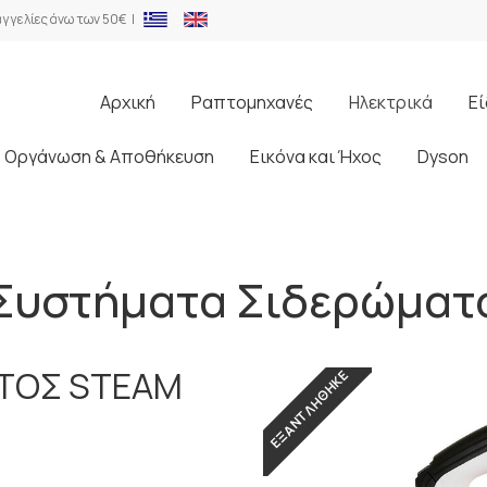
γγελίες άνω των 50€ |
Αρχική
Ραπτομηχανές
Ηλεκτρικά
Εί
Οργάνωση & Αποθήκευση
Εικόνα και Ήχος
Dyson
Συστήματα Σιδερώματ
ΑΤΟΣ STEAM
ΕΞΑΝΤΛΗΘΗΚΕ