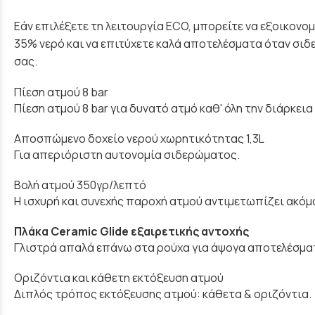
Εάν επιλέξετε τη λειτουργία ECO, μπορείτε να εξοικονομ
35% νερό και να επιτύχετε καλά αποτελέσματα όταν σι
σας.
Πίεση ατμού 8 bar
Πίεση ατμού 8 bar για δυνατό ατμό καθ' όλη την διάρκει
Αποσπώμενο δοχείο νερού χωρητικότητας 1,3L
Για απεριόριστη αυτονομία σιδερώματος.
Βολή ατμού 350γρ/λεπτό
Η ισχυρή και συνεχής παροχή ατμού αντιμετωπίζει ακόμα 
Πλάκα Ceramic Glide εξαιρετικής αντοχής
Γλιστρά απαλά επάνω στα ρούχα για άψογα αποτελέσμα
Oριζόντια και κάθετη εκτόξευση ατμού
Διπλός τρόπος εκτόξευσης ατμού: κάθετα & οριζόντια.