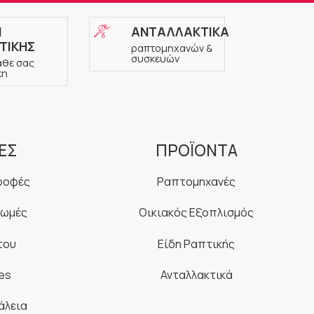
Η
ΑΝΤΑΛΛΑΚΤΙΚΑ
ΤΙΚΗΣ
ραπτομηχανών &
συσκευών
άθε σας
κη
ΕΣ
ΠΡΟΪΟΝΤΑ
ροφές
Ραπτομηχανές
ρωμές
Οικιακός Εξοπλισμός
του
Είδη Ραπτικής
es
Ανταλλακτικά
άλεια