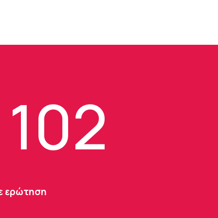
 102
τε ερώτηση