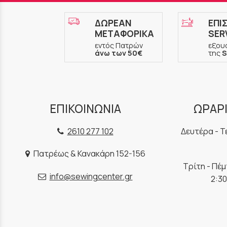
ΔΩΡΕΑΝ
ΕΠΙ
ΜΕΤΑΦΟΡΙΚΑ
SER
εντός Πατρών
εξου
άνω των 50€
της
S
ΕΠΙΚΟΙΝΩΝΙΑ
ΩΡΑΡΙ
2610 277 102
Δευτέρα - Τ
Πατρέως & Κανακάρη 152-156
Τρίτη - Πέ
info@sewingcenter.gr
2:30