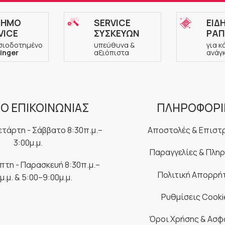
ΣΗΜΟ
SERVICE
ΕΙΔ
VICE
ΣΥΣΚΕΥΩΝ
ΡΑΠ
σιοδοτημένο
υπεύθυνα &
για κ
inger
αξιόπιστα
ανάγ
Ο ΕΠΙΚΟΙΝΩΝΙΑΣ
ΠΛΗΡΟΦΟΡΙ
ετάρτη - Σάββατο 8:30π.μ.–
Αποστολές & Επιστ
3:00μ.μ.
Παραγγελίες & Πλη
μπτη - Παρασκευή 8:30π.μ.–
Πολιτική Απορρή
μ.μ. & 5:00–9:00μ.μ.
Ρυθμίσεις Cooki
Όροι Χρήσης & Ασφ