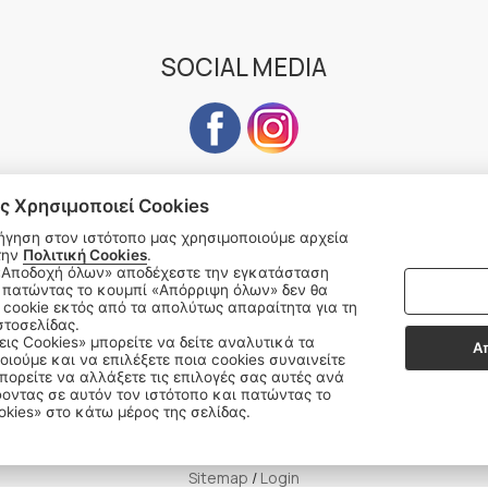
SOCIAL MEDIA
ς Χρησιμοποιεί Cookies
ήγηση στον ιστότοπο μας χρησιμοποιούμε αρχεία
Subscribe to our Newsletter
την
Πολιτική Cookies
.
 πατώντας το κουμπί «Απόρριψη όλων» δεν θα
address
cookie εκτός από τα απολύτως απαραίτητα για τη
SU
στοσελίδας.
εις Cookies» μπορείτε να δείτε αναλυτικά τα
Α
οιούμε και να επιλέξετε ποια cookies συναινείτε
ορείτε να αλλάξετε τις επιλογές σας αυτές ανά
οντας σε αυτόν τον ιστότοπο και πατώντας το
okies» στο κάτω μέρος της σελίδας.
Δεχόμαστε όλες τις πιστωτικές κάρτες:
Sitemap
/
Login