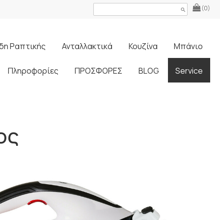
(0)
search
δη Ραπτικής
Ανταλλακτικά
Κουζίνα
Μπάνιο
Πληροφορίες
ΠΡΟΣΦΟΡΕΣ
BLOG
Service
ος