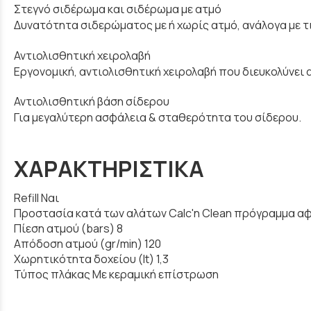
Στεγνό σιδέρωμα και σιδέρωμα με ατμό
Δυνατότητα σιδερώματος με ή χωρίς ατμό, ανάλογα με τ
Αντιολισθητική χειρολαβή
Εργονομική, αντιολισθητική χειρολαβή που διευκολύνει
Αντιολισθητική βάση σίδερου
Για μεγαλύτερη ασφάλεια & σταθερότητα του σίδερου.
ΧΑΡΑΚΤΗΡΙΣΤΙΚΑ
Refill Ναι
Προστασία κατά των αλάτων Calc'n Clean πρόγραμμα 
Πίεση ατμού (bars) 8
Απόδοση ατμού (gr/min) 120
Χωρητικότητα δοχείου (lt) 1,3
Τύπος πλάκας Με κεραμική επίστρωση