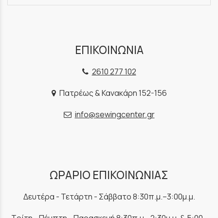
ΕΠΙΚΟΙΝΩΝΙΑ
2610 277 102
Πατρέως & Κανακάρη 152-156
info@sewingcenter.gr
ΩΡΑΡΙΟ ΕΠΙΚΟΙΝΩΝΙΑΣ
Δευτέρα - Τετάρτη - Σάββατο 8:30π.μ.–3:00μ.μ.
Τρίτη - Πέμπτη - Παρασκευή 8:30π.μ.–2:30μ.μ. & 5:00–