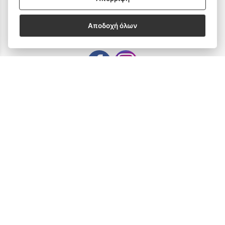
Αποδοχή όλων
SOCIAL MEDIA
Subscribe to our Newsletter
email address
SUBSCRIBE
Δεχόμαστε όλες τις πιστωτικές κάρτες:
Sitemap
/
Login