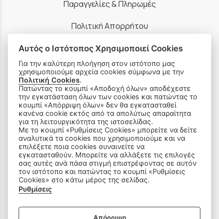
Παραγγελίες & Πληρωμές
Πολιτική Απορρήτου
Ρυθμίσεις Cookies
Αυτός ο Ιστότοπος Χρησιμοποιεί Cookies
Για την καλύτερη πλοήγηση στον ιστότοπο μας
Όροι Χρήσης & Ασφάλεια
χρησιμοποιούμε αρχεία cookies σύμφωνα με την
Πολιτική Cookies
.
Πατώντας το κουμπί «Αποδοχή όλων» αποδέχεστε
την εγκατάσταση όλων των cookies και πατώντας το
κουμπί «Απόρριψη όλων» δεν θα εγκατασταθεί
κανένα cookie εκτός από τα απολύτως απαραίτητα
για τη λειτουργικότητα της ιστοσελίδας.
ΠΡΟΪΟΝΤΑ
Με το κουμπί «Ρυθμίσεις Cookies» μπορείτε να δείτε
αναλυτικά τα cookies που χρησιμοποιούμε και να
επιλέξετε ποια cookies συναινείτε να
Ραπτομηχανές
εγκατασταθούν. Μπορείτε να αλλάξετε τις επιλογές
σας αυτές ανά πάσα στιγμή επιστρέφοντας σε αυτόν
τον ιστότοπο και πατώντας το κουμπί «Ρυθμίσεις
Οικιακός Εξοπλισμός
Cookies» στο κάτω μέρος της σελίδας.
Ρυθμίσεις
Είδη Ραπτικής
Ανταλλακτικά
Απόρριψη