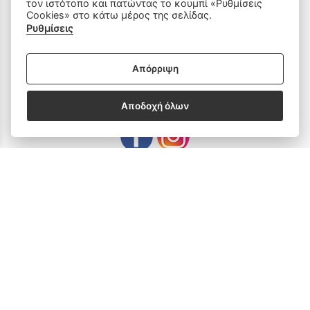
τον ιστότοπο και πατώντας το κουμπί «Ρυθμίσεις
Είδη Ραπτικής
Cookies» στο κάτω μέρος της σελίδας.
Ρυθμίσεις
Ανταλλακτικά
Απόρριψη
SOCIAL MEDIA
Αποδοχή όλων
Subscribe to our Newsletter
email address
SUBSCRIBE