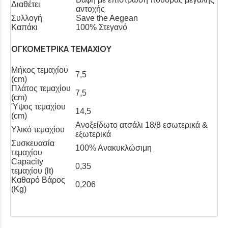
Διαθέτει
αντοχής
Συλλογή
Save the Aegean
Καπάκι
100% Στεγανό
ΟΓΚΟΜΕΤΡΙΚΑ ΤΕΜΑΧΙΟΥ
Μήκος τεμαχίου
7,5
(cm)
Πλάτος τεμαχίου
7,5
(cm)
Ύψος τεμαχίου
14,5
(cm)
Ανοξείδωτο ατσάλι 18/8 εσωτερικά &
Υλικό τεμαχίου
εξωτερικά
Συσκευασία
100% Aνακυκλώσιμη
τεμαχίου
Capacity
0,35
τεμαχίου (lt)
Καθαρό Βάρος
0,206
(Kg)