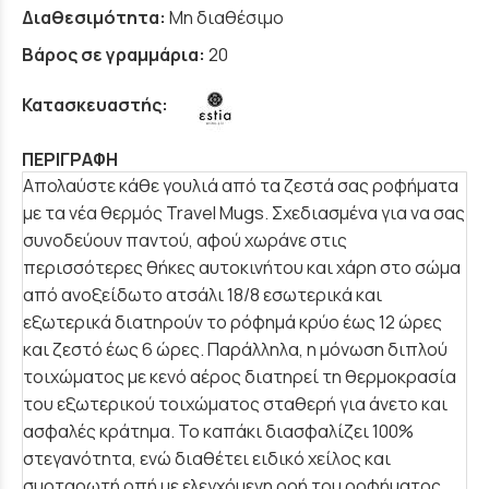
Διαθεσιμότητα:
Μη διαθέσιμο
Βάρος σε γραμμάρια:
20
Κατασκευαστής:
ΠΕΡΙΓΡΑΦΗ
Απολαύστε κάθε γουλιά από τα ζεστά σας ροφήματα
με τα νέα θερμός Travel Mugs. Σχεδιασμένα για να σας
συνοδεύουν παντού, αφού χωράνε στις
περισσότερες θήκες αυτοκινήτου και χάρη στο σώμα
από ανοξείδωτο ατσάλι 18/8 εσωτερικά και
εξωτερικά διατηρούν το ρόφημά κρύο έως 12 ώρες
και ζεστό έως 6 ώρες. Παράλληλα, η μόνωση διπλού
τοιχώματος με κενό αέρος διατηρεί τη θερμοκρασία
του εξωτερικού τοιχώματος σταθερή για άνετο και
ασφαλές κράτημα. Το καπάκι διασφαλίζει 100%
στεγανότητα, ενώ διαθέτει ειδικό χείλος και
συρταρωτή οπή με ελεγχόμενη ροή του ροφήματος