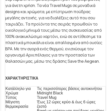
για άνετη χρήση. Τα νέα Travel Mugs σε μοναδικά
designs και χρώματα, με επίστρωση πούδρας
μεγάλης αντοχής, για να διαλέξεις αυτό που σου
ταιριάζει. Τα προϊόντα της σειράς προωθούν το
οικολογικό μήνυμά τους μέσω της συσκευασίας από
100% ανακυκλώσιμο χαρτόνι, ενώ σε αντίθεση με τα
πλαστικά μπουκάλια είναι απαλλαγμένα από ουσίες
BPA. Με την αγορά ενός θερμού, ενισχύουμε τον
οργανισμό Αρχιπέλαγος για την προστασία των
θαλασσών μας, μέσω της δράσης Save the Aegean.
ΧΑΡΑΚΤΗΡΙΣΤΙΚΑ
Κατάλληλο για
Τις περισσότερες βάσεις αυτοκινήτου
Χρώμα
Midnight Black
Τύπος
Travel Mug
Μέγιστη
Έως 12 ώρες κρύο & έως 6 ώρες
θερμοκρασία
ζεστό
Βαφή με επίστρωση πούδρας μεγάλης