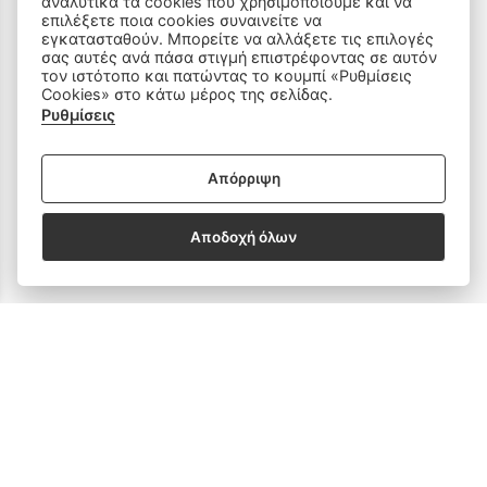
αναλυτικά τα cookies που χρησιμοποιούμε και να
επιλέξετε ποια cookies συναινείτε να
ΠΡΟΪΟΝΤΑ
εγκατασταθούν. Μπορείτε να αλλάξετε τις επιλογές
σας αυτές ανά πάσα στιγμή επιστρέφοντας σε αυτόν
τον ιστότοπο και πατώντας το κουμπί «Ρυθμίσεις
Ραπτομηχανές
Cookies» στο κάτω μέρος της σελίδας.
Ρυθμίσεις
Οικιακός Εξοπλισμός
Απόρριψη
Είδη Ραπτικής
Ανταλλακτικά
Αποδοχή όλων
SOCIAL MEDIA