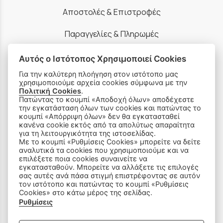
Αποστολές & Επιστροφές
Παραγγελίες & Πληρωμές
Πολιτική Απορρήτου
Αυτός ο Ιστότοπος Χρησιμοποιεί Cookies
Για την καλύτερη πλοήγηση στον ιστότοπο μας
Ρυθμίσεις Cookies
χρησιμοποιούμε αρχεία cookies σύμφωνα με την
Πολιτική Cookies
.
Όροι Χρήσης & Ασφάλεια
Πατώντας το κουμπί «Αποδοχή όλων» αποδέχεστε
την εγκατάσταση όλων των cookies και πατώντας το
κουμπί «Απόρριψη όλων» δεν θα εγκατασταθεί
κανένα cookie εκτός από τα απολύτως απαραίτητα
για τη λειτουργικότητα της ιστοσελίδας.
Με το κουμπί «Ρυθμίσεις Cookies» μπορείτε να δείτε
αναλυτικά τα cookies που χρησιμοποιούμε και να
ΠΡΟΪΟΝΤΑ
επιλέξετε ποια cookies συναινείτε να
εγκατασταθούν. Μπορείτε να αλλάξετε τις επιλογές
σας αυτές ανά πάσα στιγμή επιστρέφοντας σε αυτόν
Ραπτομηχανές
τον ιστότοπο και πατώντας το κουμπί «Ρυθμίσεις
Cookies» στο κάτω μέρος της σελίδας.
Ρυθμίσεις
Οικιακός Εξοπλισμός