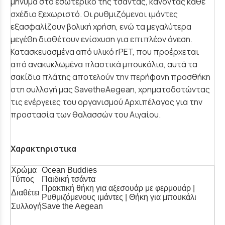
μήνυμα στο εσωτερικό της τσάντας, κάνοντας κάθε
σχέδιο ξεχωριστό. Οι ρυθμιζόμενοι ιμάντες
εξασφαλίζουν βολική χρήση, ενώ τα μεγαλύτερα
μεγέθη διαθέτουν ενίσχυση για επιπλέον άνεση.
Κατασκευασμένα από υλικό rPET, που προέρχεται
από ανακυκλωμένα πλαστικά μπουκάλια, αυτά τα
σακίδια πλάτης αποτελούν την περήφανη προσθήκη
στη συλλογή μας SavetheAegean, χρηματοδοτώντας
τις ενέργειες του οργανισμού Αρχιπέλαγος για την
προστασία των θαλασσών του Αιγαίου.
Χαρακτηριστικα
Χρώμα
Ocean Buddies
Τύπος
Παιδική τσάντα
Πρακτική θήκη για αξεσουάρ με φερμουάρ |
Διαθέτει
Ρυθμιζόμενους ιμάντες | Θήκη για μπουκάλι
Συλλογή
Save the Aegean