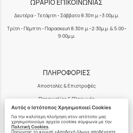
ΩΡΑΡΙΟ ΕΠΙΚΟΙΝΩΝΙΑΣ
Δευτέρα - Τετάρτη - Σάββατο 8:30π.μ.–3:00μ.μ.
Τρίτη - Πέμπτη - Παρασκευή 8:30π.μ.–2:30μ.μ. & 5:00–
9:00μ.μ.
ΠΛΗΡΟΦΟΡΙΕΣ
Αποστολές & Επιστροφές
Παραγγελίες & Πληρωμές
Αυτός ο Ιστότοπος Χρησιμοποιεί Cookies
Πολιτική Απορρήτου
Για την καλύτερη πλοήγηση στον ιστότοπο μας
χρησιμοποιούμε αρχεία cookies σύμφωνα με την
Ρυθμίσεις Cookies
Πολιτική Cookies
.
Πατώντας το κουμπί «Αποδοχή όλων» αποδέχεστε