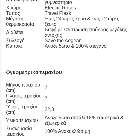
γυμναστήριο
Χρώμα
Electric Roses
Τύπος
Travel Flask
Μέγιστη
Έως 24 ώρες κρύο & έως 12 ώρες
θερμοκρασία
ζεστό
Βαφή με επίστρωση πούδρας μεγάλης
Διαθέτει
αντοχής
Συλλογή
Save the Aegean
Καπάκι
Ανοξείδωτο & 100% στεγανό
Ογκομετρικά τεμαχίου
Μήκος τεμαχίου
7
(cm)
Πλάτος τεμαχίου
7
(cm)
Ύψος τεμαχίου
22,3
(cm)
Ανοξείδωτο ατσάλι 18/8 εσωτερικά &
Υλικό τεμαχίου
εξωτερικά
Συσκευασία
100% Aνακυκλώσιμη
τεμαχίου