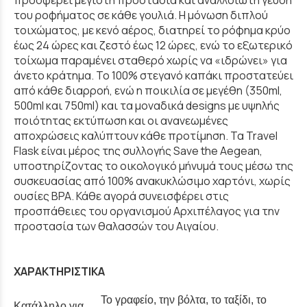
προσφέρει μέγιστη προστασία και αναλλοίωτη γεύση
του ροφήματος σε κάθε γουλιά. Η μόνωση διπλού
τοιχώματος, με κενό αέρος, διατηρεί το ρόφημα κρύο
έως 24 ώρες και ζεστό έως 12 ώρες, ενώ το εξωτερικό
τοίχωμα παραμένει σταθερό χωρίς να «ιδρώνει» για
άνετο κράτημα. Το 100% στεγανό καπάκι προστατεύει
από κάθε διαρροή, ενώ η ποικιλία σε μεγέθη (350ml,
500ml και 750ml) και τα μοναδικά designs με υψηλής
ποιότητας εκτύπωση και οι ανανεωμένες
αποχρώσεις καλύπτουν κάθε προτίμηση. Τα Travel
Flask είναι μέρος της συλλογής Save the Aegean,
υποστηρίζοντας το οικολογικό μήνυμά τους μέσω της
συσκευασίας από 100% ανακυκλώσιμο χαρτόνι, χωρίς
ουσίες BPA. Κάθε αγορά συνεισφέρει στις
προσπάθειες του οργανισμού Αρχιπέλαγος για την
προστασία των θαλασσών του Αιγαίου.
ΧΑΡΑΚΤΗΡΙΣΤΙΚΑ
Το γραφείο, την βόλτα, το ταξίδι, το
Κατάλληλο για