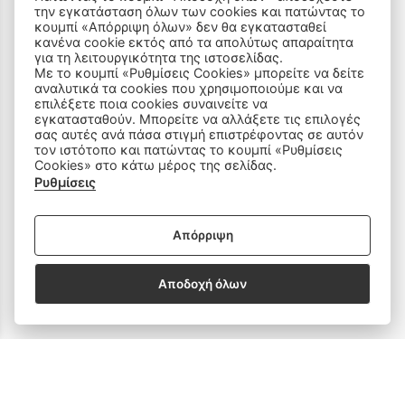
την εγκατάσταση όλων των cookies και πατώντας το
Όροι Χρήσης & Ασφάλεια
κουμπί «Απόρριψη όλων» δεν θα εγκατασταθεί
κανένα cookie εκτός από τα απολύτως απαραίτητα
για τη λειτουργικότητα της ιστοσελίδας.
Με το κουμπί «Ρυθμίσεις Cookies» μπορείτε να δείτε
αναλυτικά τα cookies που χρησιμοποιούμε και να
επιλέξετε ποια cookies συναινείτε να
εγκατασταθούν. Μπορείτε να αλλάξετε τις επιλογές
ΠΡΟΪΟΝΤΑ
σας αυτές ανά πάσα στιγμή επιστρέφοντας σε αυτόν
τον ιστότοπο και πατώντας το κουμπί «Ρυθμίσεις
Cookies» στο κάτω μέρος της σελίδας.
Ραπτομηχανές
Ρυθμίσεις
Οικιακός Εξοπλισμός
Απόρριψη
Είδη Ραπτικής
Αποδοχή όλων
Ανταλλακτικά
SOCIAL MEDIA