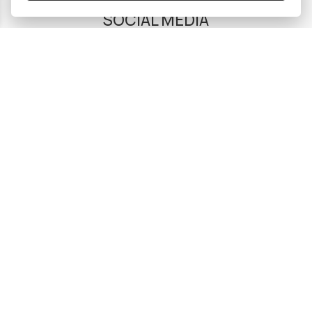
SOCIAL MEDIA
Subscribe to our Newsletter
email address
SUBSCRIBE
Δεχόμαστε όλες τις πιστωτικές κάρτες:
Sitemap
/
Login