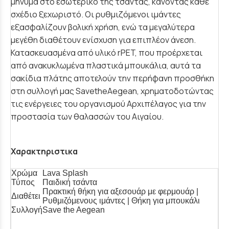
μήνυμα στο εσωτερικό της τσάντας, κάνοντας κάθε
σχέδιο ξεχωριστό. Οι ρυθμιζόμενοι ιμάντες
εξασφαλίζουν βολική χρήση, ενώ τα μεγαλύτερα
μεγέθη διαθέτουν ενίσχυση για επιπλέον άνεση.
Κατασκευασμένα από υλικό rPET, που προέρχεται
από ανακυκλωμένα πλαστικά μπουκάλια, αυτά τα
σακίδια πλάτης αποτελούν την περήφανη προσθήκη
στη συλλογή μας SavetheAegean, χρηματοδοτώντας
τις ενέργειες του οργανισμού Αρχιπέλαγος για την
προστασία των θαλασσών του Αιγαίου.
Χαρακτηριστικα
Χρώμα
Lava Splash
Τύπος
Παιδική τσάντα
Πρακτική θήκη για αξεσουάρ με φερμουάρ |
Διαθέτει
Ρυθμιζόμενους ιμάντες | Θήκη για μπουκάλι
Συλλογή
Save the Aegean