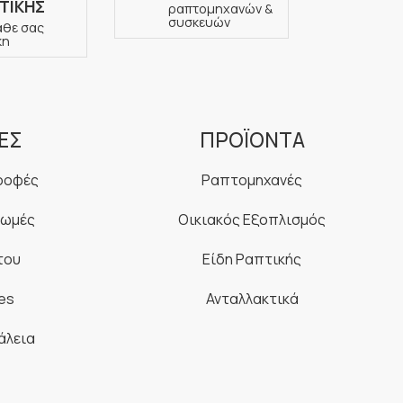
ΤΙΚΗΣ
ραπτομηχανών &
συσκευών
άθε σας
κη
ΕΣ
ΠΡΟΪΟΝΤΑ
ροφές
Ραπτομηχανές
ρωμές
Οικιακός Εξοπλισμός
του
Είδη Ραπτικής
es
Ανταλλακτικά
άλεια