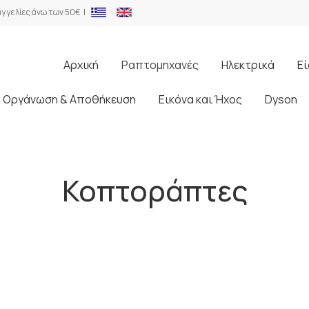
γγελίες άνω των 50€ |
Αρχική
Ραπτομηχανές
Ηλεκτρικά
Εί
Οργάνωση & Αποθήκευση
Εικόνα και Ήχος
Dyson
Κοπτοράπτες