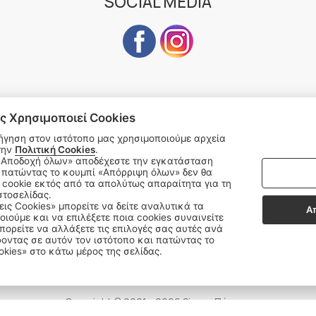
SOCIAL MEDIA
ς Χρησιμοποιεί Cookies
Subscribe to our Newsletter
ήγηση στον ιστότοπο μας χρησιμοποιούμε αρχεία
την
Πολιτική Cookies
.
address
SU
 πατώντας το κουμπί «Απόρριψη όλων» δεν θα
cookie εκτός από τα απολύτως απαραίτητα για τη
στοσελίδας.
εις Cookies» μπορείτε να δείτε αναλυτικά τα
Α
οιούμε και να επιλέξετε ποια cookies συναινείτε
Δεχόμαστε όλες τις πιστωτικές κάρτες:
ορείτε να αλλάξετε τις επιλογές σας αυτές ανά
οντας σε αυτόν τον ιστότοπο και πατώντας το
okies» στο κάτω μέρος της σελίδας.
Sitemap
/
Login
Copyright © 2021 - 2026 Singer Πάτρας