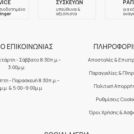
VICE
ΣΥΣΚΕΥΩΝ
ΡΑΠ
σιοδοτημένο
υπεύθυνα &
για κ
inger
αξιόπιστα
ανάγ
Ο ΕΠΙΚΟΙΝΩΝΙΑΣ
ΠΛΗΡΟΦΟΡΙ
ετάρτη - Σάββατο 8:30π.μ.–
Αποστολές & Επιστ
3:00μ.μ.
Παραγγελίες & Πλη
μπτη - Παρασκευή 8:30π.μ.–
Πολιτική Απορρή
μ.μ. & 5:00–9:00μ.μ.
Ρυθμίσεις Cooki
Όροι Χρήσης & Ασφ