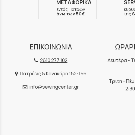
ΜΕΤΑΦΟΡΙΚΑ
SER
εντός Πατρών
εξου
άνω των 50€
της
S
ΕΠΙΚΟΙΝΩΝΙΑ
ΩΡΑΡΙ
2610 277 102
Δευτέρα - Τ
Πατρέως & Κανακάρη 152-156
Τρίτη - Πέ
info@sewingcenter.gr
2:30