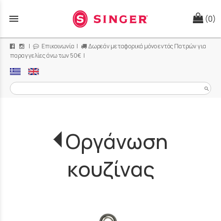
menu
(0)
|
Επικοινωνία
|
Δωρεάν μεταφορικά μόνο εντός Πατρών για
παραγγελίες άνω των 50€ |
search
Οργάνωση
κουζίνας