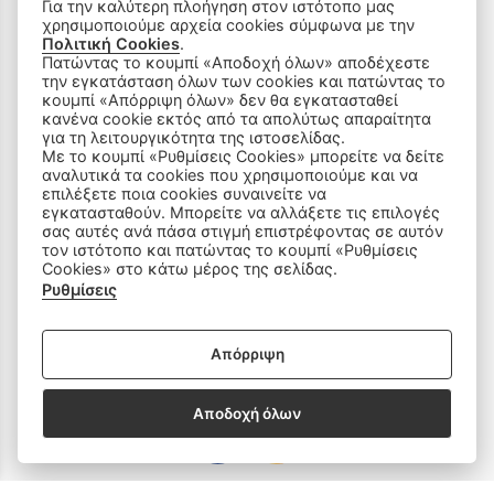
Για την καλύτερη πλοήγηση στον ιστότοπο μας
χρησιμοποιούμε αρχεία cookies σύμφωνα με την
Πολιτική Cookies
.
Πατώντας το κουμπί «Αποδοχή όλων» αποδέχεστε
την εγκατάσταση όλων των cookies και πατώντας το
ΠΡΟΪΟΝΤΑ
κουμπί «Απόρριψη όλων» δεν θα εγκατασταθεί
κανένα cookie εκτός από τα απολύτως απαραίτητα
για τη λειτουργικότητα της ιστοσελίδας.
Ραπτομηχανές
Με το κουμπί «Ρυθμίσεις Cookies» μπορείτε να δείτε
αναλυτικά τα cookies που χρησιμοποιούμε και να
επιλέξετε ποια cookies συναινείτε να
Οικιακός Εξοπλισμός
εγκατασταθούν. Μπορείτε να αλλάξετε τις επιλογές
σας αυτές ανά πάσα στιγμή επιστρέφοντας σε αυτόν
Είδη Ραπτικής
τον ιστότοπο και πατώντας το κουμπί «Ρυθμίσεις
Cookies» στο κάτω μέρος της σελίδας.
Ρυθμίσεις
Ανταλλακτικά
Απόρριψη
SOCIAL MEDIA
Αποδοχή όλων