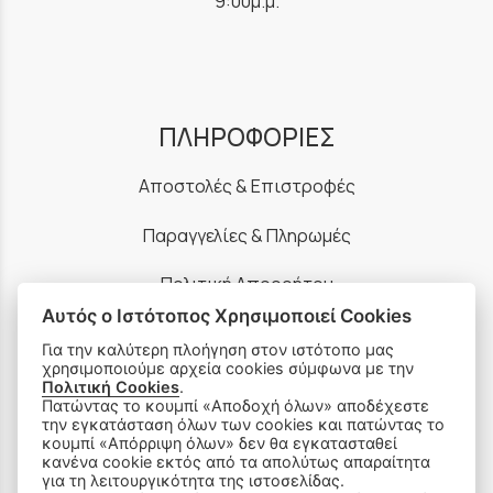
9:00μ.μ.
ΠΛΗΡΟΦΟΡΙΕΣ
Αποστολές & Επιστροφές
Παραγγελίες & Πληρωμές
Πολιτική Απορρήτου
Αυτός ο Ιστότοπος Χρησιμοποιεί Cookies
Ρυθμίσεις Cookies
Για την καλύτερη πλοήγηση στον ιστότοπο μας
χρησιμοποιούμε αρχεία cookies σύμφωνα με την
Όροι Χρήσης & Ασφάλεια
Πολιτική Cookies
.
Πατώντας το κουμπί «Αποδοχή όλων» αποδέχεστε
την εγκατάσταση όλων των cookies και πατώντας το
κουμπί «Απόρριψη όλων» δεν θα εγκατασταθεί
κανένα cookie εκτός από τα απολύτως απαραίτητα
για τη λειτουργικότητα της ιστοσελίδας.