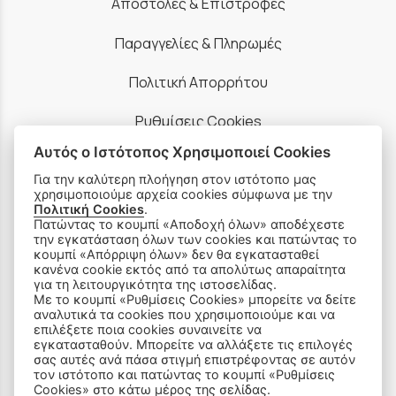
Αποστολές & Επιστροφές
Παραγγελίες & Πληρωμές
Πολιτική Απορρήτου
Ρυθμίσεις Cookies
Αυτός ο Ιστότοπος Χρησιμοποιεί Cookies
Όροι Χρήσης & Ασφάλεια
Για την καλύτερη πλοήγηση στον ιστότοπο μας
χρησιμοποιούμε αρχεία cookies σύμφωνα με την
Πολιτική Cookies
.
Πατώντας το κουμπί «Αποδοχή όλων» αποδέχεστε
την εγκατάσταση όλων των cookies και πατώντας το
κουμπί «Απόρριψη όλων» δεν θα εγκατασταθεί
ΠΡΟΪΟΝΤΑ
κανένα cookie εκτός από τα απολύτως απαραίτητα
για τη λειτουργικότητα της ιστοσελίδας.
Με το κουμπί «Ρυθμίσεις Cookies» μπορείτε να δείτε
Ραπτομηχανές
αναλυτικά τα cookies που χρησιμοποιούμε και να
επιλέξετε ποια cookies συναινείτε να
εγκατασταθούν. Μπορείτε να αλλάξετε τις επιλογές
Οικιακός Εξοπλισμός
σας αυτές ανά πάσα στιγμή επιστρέφοντας σε αυτόν
τον ιστότοπο και πατώντας το κουμπί «Ρυθμίσεις
Είδη Ραπτικής
Cookies» στο κάτω μέρος της σελίδας.