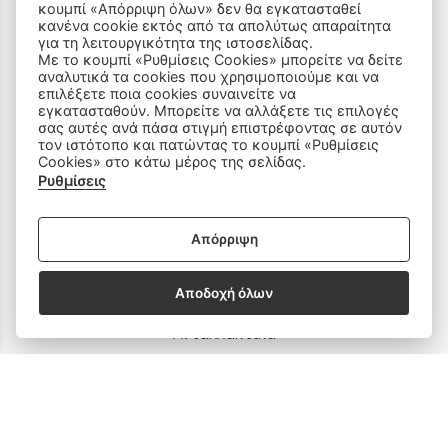
κουμπί «Απόρριψη όλων» δεν θα εγκατασταθεί
κανένα cookie εκτός από τα απολύτως απαραίτητα
Όροι Χρήσης & Ασφάλεια
για τη λειτουργικότητα της ιστοσελίδας.
Με το κουμπί «Ρυθμίσεις Cookies» μπορείτε να δείτε
αναλυτικά τα cookies που χρησιμοποιούμε και να
επιλέξετε ποια cookies συναινείτε να
εγκατασταθούν. Μπορείτε να αλλάξετε τις επιλογές
σας αυτές ανά πάσα στιγμή επιστρέφοντας σε αυτόν
τον ιστότοπο και πατώντας το κουμπί «Ρυθμίσεις
ΠΡΟΪΟΝΤΑ
Cookies» στο κάτω μέρος της σελίδας.
Ρυθμίσεις
Ραπτομηχανές
Απόρριψη
Οικιακός Εξοπλισμός
Είδη Ραπτικής
Αποδοχή όλων
Ανταλλακτικά
SOCIAL MEDIA