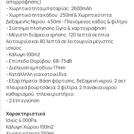
απορρόφησης)
- Xωρητικότητα μπαταρίας: 2600mAh
- Χωρητικότητα κάδου: 250ml & Χωρητικότητα
Δεξαμενής Νερού: 450ml - Πλενόμενος κάδος & φίλτρο
- Σύστημα πλοήγησης Gyro & χαρτογράφηση
- Μέγιστη διάρκεια χρήσης: 120 λεπτά σε ήπια
λειτουργία και 80 λεπτά σε λειτουργία μέγιστης
ισχύος.
- Κάλυψη 100m2
- Επίπεδο Θορύβου: 68-75dB
- Διέλευση εμποδίου 17mm
- Κατάλληλη για κατοικίδια
- Εξαρτήματα: Βάση φόρτισης, δεξαμενή νερού, 2 σετ
πλευρικά βουρτσάκια, 2 φίλτρα, 2 πανάκια υγρού
καθαρισμού, τηλεχειριστήριο.
- 2 έτη εγγύηση
Χαρακτηριστικά
Ισχύς 4.000Pa
Κάλυψη Χώρου 100m2
Χωρητικότητα 250ml