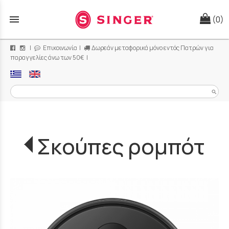
menu
(0)
|
Επικοινωνία
|
Δωρεάν μεταφορικά μόνο εντός Πατρών για
παραγγελίες άνω των 50€ |
search
Σκούπες ρομπότ