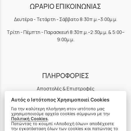
ΩΡΑΡΙΟ ΕΠΙΚΟΙΝΩΝΙΑΣ
Δευτέρα - Τετάρτη - Σάββατο 8:30π.μ.–3:00μ.μ.
Τρίτη - Πέμπτη - Παρασκευή 8:30π.μ.–2:30μ.μ. & 5:00–
9:00μ.μ.
ΠΛΗΡΟΦΟΡΙΕΣ
Αποστολές & Επιστροφές
Αυτός ο Ιστότοπος Χρησιμοποιεί Cookies
Παραγγελίες & Πληρωμές
Για την καλύτερη πλοήγηση στον ιστότοπο μας
χρησιμοποιούμε αρχεία cookies σύμφωνα με την
Πολιτική Απορρήτου
Πολιτική Cookies
.
Πατώντας το κουμπί «Αποδοχή όλων» αποδέχεστε
Ρυθμίσεις Cookies
την εγκατάσταση όλων των cookies και πατώντας το