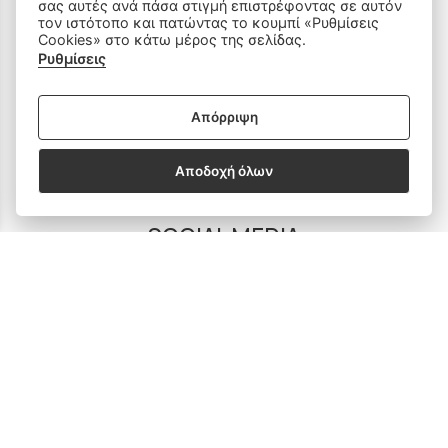
σας αυτές ανά πάσα στιγμή επιστρέφοντας σε αυτόν
τον ιστότοπο και πατώντας το κουμπί «Ρυθμίσεις
Ραπτομηχανές
Cookies» στο κάτω μέρος της σελίδας.
Ρυθμίσεις
Οικιακός Εξοπλισμός
Είδη Ραπτικής
Απόρριψη
Ανταλλακτικά
Αποδοχή όλων
SOCIAL MEDIA
Subscribe to our Newsletter