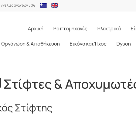
γγελίες άνω των 50€ |
Αρχική
Ραπτομηχανές
Ηλεκτρικά
Εί
Οργάνωση & Αποθήκευση
Εικόνα και Ήχος
Dyson
Στίφτες & Αποχυμωτέ
κός Στίφτης