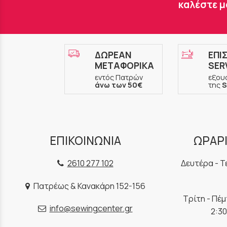
καλέστε μ
ΔΩΡΕΑΝ
ΕΠΙ
ΜΕΤΑΦΟΡΙΚΑ
SER
εντός Πατρών
εξου
άνω των 50€
της
S
ΕΠΙΚΟΙΝΩΝΙΑ
ΩΡΑΡΙ
2610 277 102
Δευτέρα - Τ
Πατρέως & Κανακάρη 152-156
Τρίτη - Πέ
info@sewingcenter.gr
2:30