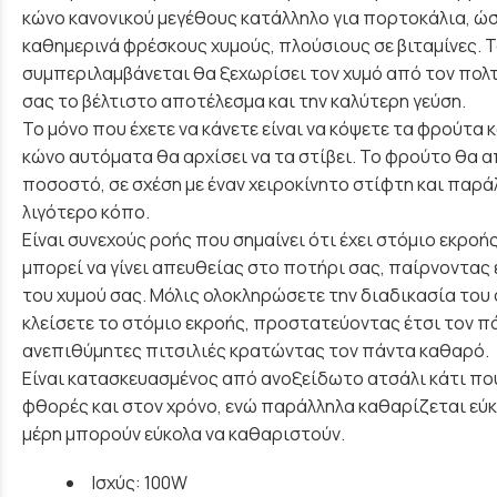
κώνο κανονικού μεγέθους κατάλληλο για πορτοκάλια, ώ
καθημερινά φρέσκους χυμούς, πλούσιους σε βιταμίνες. 
συμπεριλαμβάνεται θα ξεχωρίσει τον χυμό από τον πολτ
σας το βέλτιστο αποτέλεσμα και την καλύτερη γεύση.
Το μόνο που έχετε να κάνετε είναι να κόψετε τα φρούτα 
κώνο αυτόματα θα αρχίσει να τα στίβει. Το φρούτο θα 
ποσοστό, σε σχέση με έναν χειροκίνητο στίφτη και παρ
λιγότερο κόπο.
Είναι συνεχούς ροής που σημαίνει ότι έχει στόμιο εκροή
μπορεί να γίνει απευθείας στο ποτήρι σας, παίρνοντας 
του χυμού σας. Μόλις ολοκληρώσετε την διαδικασία του
κλείσετε το στόμιο εκροής, προστατεύοντας έτσι τον π
ανεπιθύμητες πιτσιλιές κρατώντας τον πάντα καθαρό.
Είναι κατασκευασμένος από ανοξείδωτο ατσάλι κάτι που
φθορές και στον χρόνο, ενώ παράλληλα καθαρίζεται εύ
μέρη μπορούν εύκολα να καθαριστούν.
Ισχύς: 100W