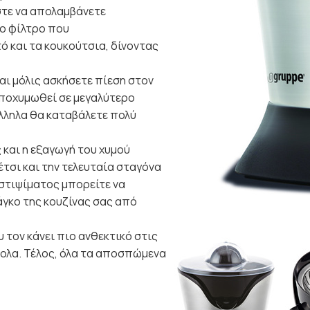
στε να απολαμβάνετε
Το φίλτρο που
ό και τα κουκούτσια, δίνοντας
και μόλις ασκήσετε πίεση στον
αποχυμωθεί σε μεγαλύτερο
άλληλα θα καταβάλετε πολύ
ς και η εξαγωγή του χυμού
έτσι και την τελευταία σταγόνα
 στιψίματος μπορείτε να
άγκο της κουζίνας σας από
 τον κάνει πιο ανθεκτικό στις
κολα. Τέλος, όλα τα αποσπώμενα