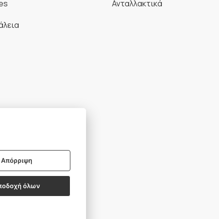
es
Ανταλλακτικά
άλεια
Απόρριψη
BSCRIBE
ποδοχή όλων