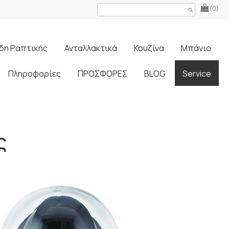
(0)
search
δη Ραπτικής
Ανταλλακτικά
Κουζίνα
Μπάνιο
Πληροφορίες
ΠΡΟΣΦΟΡΕΣ
BLOG
Service
ς