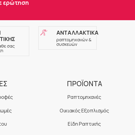
τε ερώτηση
Η
ΑΝΤΑΛΛΑΚΤΙΚΑ
ΤΙΚΗΣ
ραπτομηχανών &
συσκευών
άθε σας
κη
ΕΣ
ΠΡΟΪΟΝΤΑ
ροφές
Ραπτομηχανές
ρωμές
Οικιακός Εξοπλισμός
του
Είδη Ραπτικής