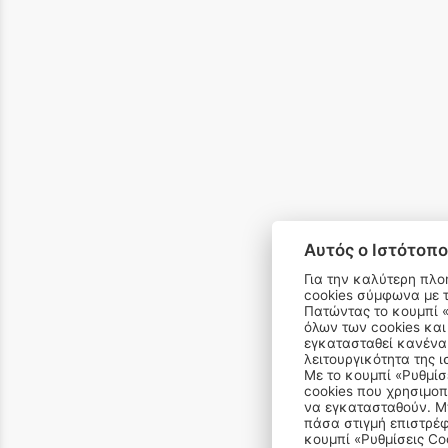
Αυτός ο Ιστότοπο
Για την καλύτερη πλο
cookies σύμφωνα με 
Πατώντας το κουμπί «Αποδοχή όλων» αποδέχεστε την εγκατάσταση
όλων των cookies και
email 
εγκατασταθεί κανένα 
λειτουργικότητα της ι
Με το κουμπί «Ρυθμίσ
cookies που χρησιμοπ
να εγκατασταθούν. Μπ
πάσα στιγμή επιστρέφ
κουμπί «Ρυθμίσεις Co