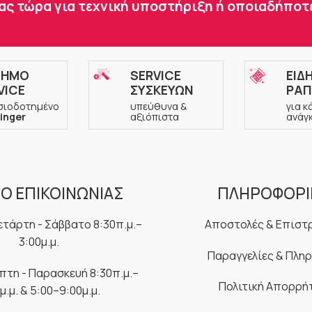
ας τώρα για τεχνική υποστήριξη ή οποιαδήπο
ΣΗΜΟ
SERVICE
ΕΙΔ
VICE
ΣΥΣΚΕΥΩΝ
ΡΑΠ
σιοδοτημένο
υπεύθυνα &
για κ
inger
αξιόπιστα
ανάγ
Ο ΕΠΙΚΟΙΝΩΝΙΑΣ
ΠΛΗΡΟΦΟΡΙ
ετάρτη - Σάββατο 8:30π.μ.–
Αποστολές & Επιστ
3:00μ.μ.
Παραγγελίες & Πλη
μπτη - Παρασκευή 8:30π.μ.–
Πολιτική Απορρή
μ.μ. & 5:00–9:00μ.μ.