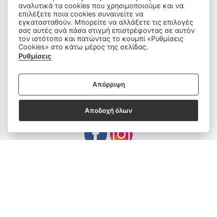
αναλυτικά τα cookies που χρησιμοποιούμε και να
Ραπτομηχανές
επιλέξετε ποια cookies συναινείτε να
εγκατασταθούν. Μπορείτε να αλλάξετε τις επιλογές
Οικιακός Εξοπλισμός
σας αυτές ανά πάσα στιγμή επιστρέφοντας σε αυτόν
τον ιστότοπο και πατώντας το κουμπί «Ρυθμίσεις
Cookies» στο κάτω μέρος της σελίδας.
Είδη Ραπτικής
Ρυθμίσεις
Ανταλλακτικά
Απόρριψη
SOCIAL MEDIA
Αποδοχή όλων
Subscribe to our Newsletter
email address