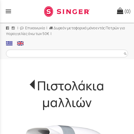
menu
(0)
|
Επικοινωνία
|
Δωρεάν μεταφορικά μόνο εντός Πατρών για
παραγγελίες άνω των 50€ |
search
Πιστολάκια
μαλλιών